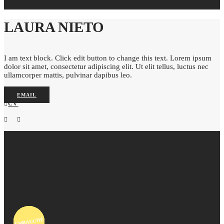
LAURA NIETO
I am text block. Click edit button to change this text. Lorem ipsum
dolor sit amet, consectetur adipiscing elit. Ut elit tellus, luctus nec
ullamcorper mattis, pulvinar dapibus leo.
EMAIL
CV
EMBAUCHÉ
EMBAUCHÉ
EMBAUCHÉ
EMBAUCHÉ