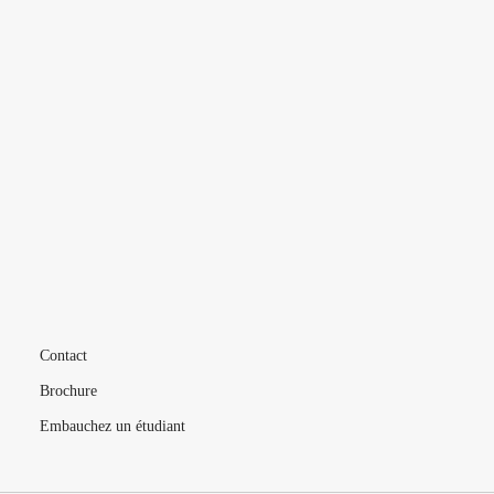
L’ÉCOLE
VIE ÉTUDIANTE
FORMATIONS
MÉTIERS
LIVE
Contact
Brochure
Embauchez un étudiant