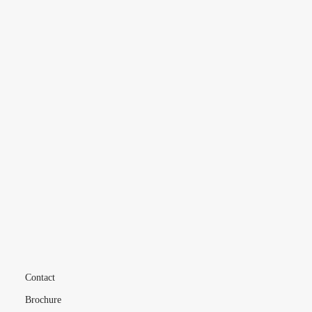
INDE
BRÉSIL
CHINE
L’ÉCOLE
VIE ÉTUDIANTE
FORMATIONS
MÉTIERS
LIVE
Contact
Brochure