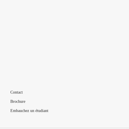
L’ÉCOLE
VIE ÉTUDIANTE
FORMATIONS
MÉTIERS
LIVE
Contact
Brochure
Embauchez un étudiant