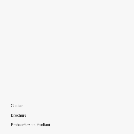
CHINE
L’ÉCOLE
VIE ÉTUDIANTE
FORMATIONS
MÉTIERS
LIVE
Contact
Brochure
Embauchez un étudiant