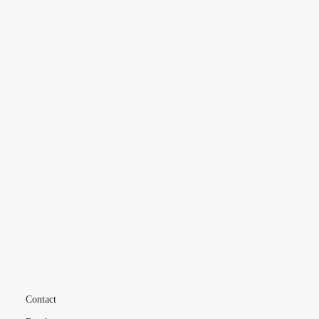
PARIS
MARSEILLE
INDE
BRÉSIL
CHINE
L’ÉCOLE
VIE ÉTUDIANTE
FORMATIONS
MÉTIERS
LIVE
Contact