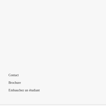
L’ÉCOLE
VIE ÉTUDIANTE
FORMATIONS
MÉTIERS
LIVE
Contact
Brochure
Embauchez un étudiant