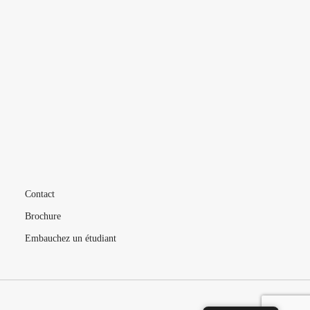
L’ÉCOLE
VIE ÉTUDIANTE
FORMATIONS
MÉTIERS
LIVE
Contact
Brochure
Embauchez un étudiant
Politique de confidentialité