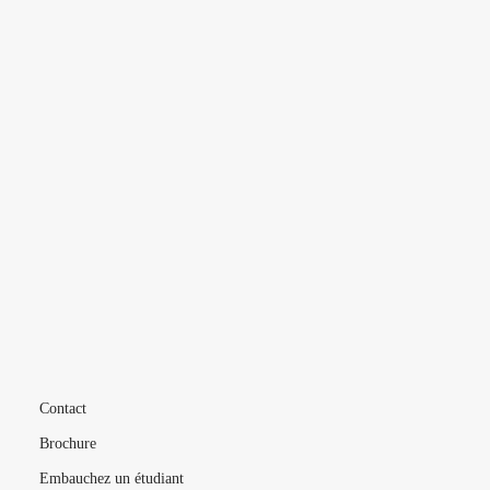
INDE
BRÉSIL
CHINE
L’ÉCOLE
VIE ÉTUDIANTE
FORMATIONS
MÉTIERS
LIVE
Contact
Brochure
Embauchez un étudiant