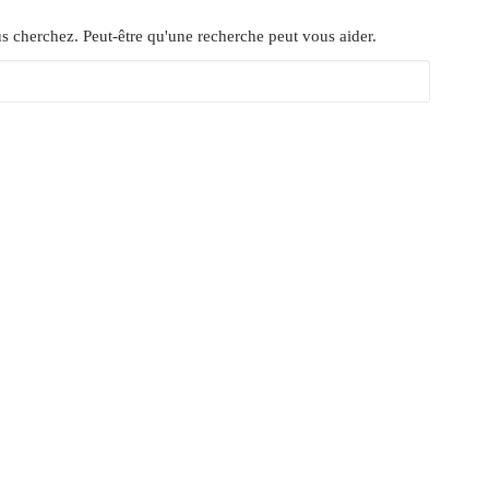
 cherchez. Peut-être qu'une recherche peut vous aider.