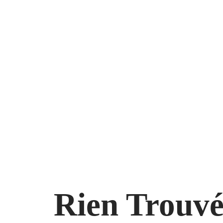
Rien Trouv