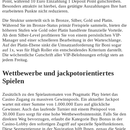
Point, während 10 Euro Einzahlung 1 Deposit Point gutschreiben.
Besonders attraktiv ist hierbei, dass getätigte Auszahlungen Ihre hart
erarbeiteten Punkte nicht reduzieren.
Die Struktur unterteilt sich in Bronze, Silber, Gold und Platin.
Während Sie im Bronze-Status primär Freispiele sammeln, bieten die
höheren Stufen wie Gold oder Platin handfeste finanzielle Vorteile.
Ab dem Silber-Level profitieren Sie von einem persönlichen VIP-
Manager und einer schnelleren Bearbeitung in der Warteschlange.
Auf der Platin-Ebene sinkt die Umsatzanforderung für Boni sogar
auf 1x, was für High Roller ein entscheidendes Kriterium darstellt.
Die wöchentliche Gutschrift aller VIP-Belohnungen erfolgt stets an
jedem Freitag.
Wettbewerbe und jackpotorientiertes
Spielen
Zusätzlich zu den Spielautomaten von Pragmatic Play bietet das
Casino Zugang zu massiven Gewinnpools. Ein aktueller Jackpot
wartet mit einer Summe von 1.000.000 Euro auf glückliche
Gewinner. Auch das laufende Turnier mit einem Preispool von
30.000 Euro sorgt für eine hohe Wettbewerbsintensität. Falls Sie den
direkten Weg bevorzugen, erlaubt die Kategorie Buy Bonus in der
Casino-Lobby den sofortigen Zugriff auf spezielle Spielfunktionen.
Diese Segmentierung in der Navigation hilft Ihnen, genau die Spiele