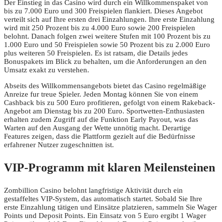
Der Einstieg in das Casino wird durch ein Willkommenspaket von
bis zu 7.000 Euro und 300 Freispielen flankiert. Dieses Angebot
verteilt sich auf Ihre ersten drei Einzahlungen. Ihre erste Einzahlung
wird mit 250 Prozent bis zu 4.000 Euro sowie 200 Freispielen
belohnt. Danach folgen zwei weitere Stufen mit 100 Prozent bis zu
1.000 Euro und 50 Freispielen sowie 50 Prozent bis zu 2.000 Euro
plus weiteren 50 Freispielen. Es ist ratsam, die Details jedes
Bonuspakets im Blick zu behalten, um die Anforderungen an den
Umsatz exakt zu verstehen.
Abseits des Willkommensangebots bietet das Casino regelmäßige
Anreize fur treue Spieler. Jeden Montag können Sie von einem
Cashback bis zu 500 Euro profitieren, gefolgt von einem Rakeback-
Angebot am Dienstag bis zu 200 Euro. Sportwetten-Enthusiasten
erhalten zudem Zugriff auf die Funktion Early Payout, was das
Warten auf den Ausgang der Wette unnötig macht. Derartige
Features zeigen, dass die Plattform gezielt auf die Bedürfnisse
erfahrener Nutzer zugeschnitten ist.
VIP-Programm mit klaren Meilensteinen
Zombillion Casino belohnt langfristige Aktivität durch ein
gestaffeltes VIP-System, das automatisch startet. Sobald Sie Ihre
erste Einzahlung tätigen und Einsätze platzieren, sammeln Sie Wager
Points und Deposit Points. Ein Einsatz von 5 Euro ergibt 1 Wager