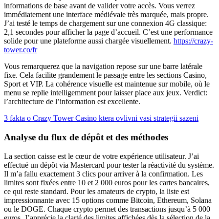
informations de base avant de valider votre accès. Vous verrez
immédiatement une interface médiévale très marquée, mais propre.
J’ai testé le temps de chargement sur une connexion 4G classique:
2,1 secondes pour afficher la page d’accueil. C’est une performance
solide pour une plateforme aussi chargée visuellement.
https://crazy-
tower.co/fr
Vous remarquerez que la navigation repose sur une barre latérale
fixe. Cela facilite grandement le passage entre les sections Casino,
Sport et VIP. La cohérence visuelle est maintenue sur mobile, où le
menu se replie intelligemment pour laisser place aux jeux. Verdict:
l’architecture de l’information est excellente.
3 fakta o Crazy Tower Casino ktera ovlivni vasi strategii sazeni
Analyse du flux de dépôt et des méthodes
La section caisse est le cœur de votre expérience utilisateur. J’ai
effectué un dépôt via Mastercard pour tester la réactivité du système.
Il m’a fallu exactement 3 clics pour arriver à la confirmation. Les
limites sont fixées entre 10 et 2 000 euros pour les cartes bancaires,
ce qui reste standard. Pour les amateurs de crypto, la liste est
impressionnante avec 15 options comme Bitcoin, Ethereum, Solana
ou le DOGE. Chaque crypto permet des transactions jusqu’à 5 000
euros. J’apprécie la clarté des limites affichées dès la sélection de la