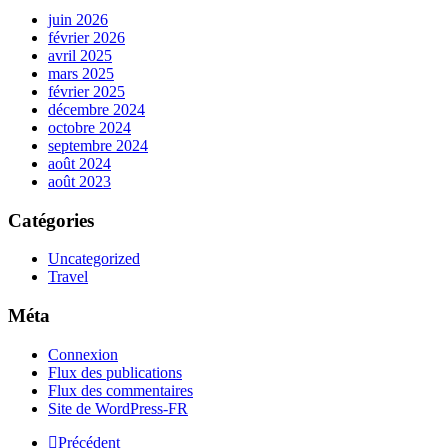
juin 2026
février 2026
avril 2025
mars 2025
février 2025
décembre 2024
octobre 2024
septembre 2024
août 2024
août 2023
Catégories
Uncategorized
Travel
Méta
Connexion
Flux des publications
Flux des commentaires
Site de WordPress-FR
Précédent