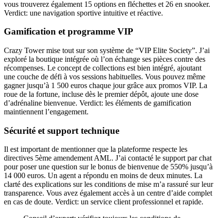
vous trouverez également 15 options en fléchettes et 26 en snooker.
Verdict: une navigation sportive intuitive et réactive.
Gamification et programme VIP
Crazy Tower mise tout sur son système de “VIP Elite Society”. J’ai
exploré la boutique intégrée où l’on échange ses pièces contre des
récompenses. Le concept de collections est bien intégré, ajoutant
une couche de défi à vos sessions habituelles. Vous pouvez même
gagner jusqu’à 1 500 euros chaque jour grâce aux promos VIP. La
roue de la fortune, incluse dès le premier dépôt, ajoute une dose
d’adrénaline bienvenue. Verdict: les éléments de gamification
maintiennent l’engagement.
Sécurité et support technique
Il est important de mentionner que la plateforme respecte les
directives 5ème amendement AML. J’ai contacté le support par chat
pour poser une question sur le bonus de bienvenue de 550% jusqu’à
14 000 euros. Un agent a répondu en moins de deux minutes. La
clarté des explications sur les conditions de mise m’a rassuré sur leur
transparence. Vous avez également accès à un centre d’aide complet
en cas de doute. Verdict: un service client professionnel et rapide.